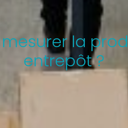
esurer la produ
entrepôt ?