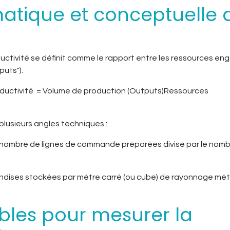
atique et conceptuelle 
oductivité se définit comme le rapport entre les ressources e
puts").
roductivité = Volume de production (Outputs)Ressources
plusieurs angles techniques :
 : nombre de lignes de commande préparées divisé par le nom
andises stockées par mètre carré (ou cube) de rayonnage mét
ables pour mesurer la