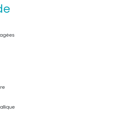
de
ngagées
bre
allique