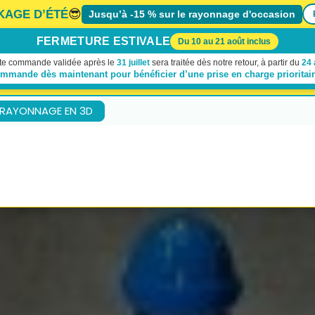
😎
KAGE D’ÉTÉ
Jusqu’à -15 % sur le rayonnage d'occasion
FERMETURE ESTIVALE
Du 10 au 21 août inclus
te commande validée après le
31 juillet
sera traitée dès notre retour, à partir du
24 
ommande dès maintenant pour bénéficier d’une prise en charge prioritai
 RAYONNAGE EN 3D
À propos de nous
Demande de devis
Contactez-no