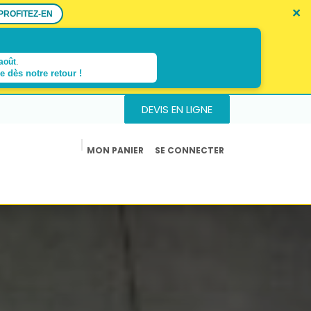
×
×
×
PROFITEZ-EN
août
.
re dès
notre retour !
DEVIS EN LIGNE
MON PANIER
SE CONNECTER
us
Actualités