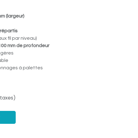
m (largeur)
répartis
aux fil par niveau)
100 mm de profondeur
légères
able
onnages à palettes
 taxes)
r