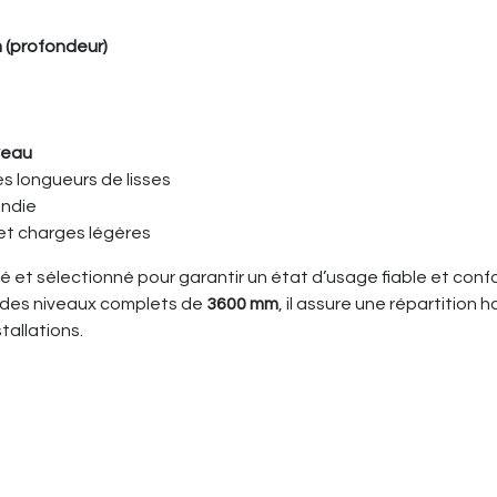
 (profondeur)
iveau
s longueurs de lisses
endie
 et charges légères
rôlé et sélectionné pour garantir un état d’usage fiable et c
t des niveaux complets de
3600 mm
, il assure une répartition
stallations.