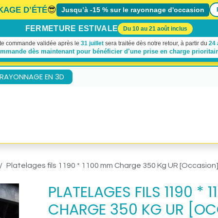
😎
KAGE D’ÉTÉ
Jusqu’à -15 % sur le rayonnage d'occasion
FERMETURE ESTIVALE
Du 10 au 21 août inclus
te commande validée après le
31 juillet
sera traitée dès notre retour, à partir du
24 
ommande dès maintenant pour bénéficier d’une prise en charge prioritai
 RAYONNAGE EN 3D
À propos de nous
Demande de devis
Contactez-no
Platelages fils 1190 * 1100 mm Charge 350 Kg UR [Occasion
PLATELAGES FILS 1190 * 
CHARGE 350 KG UR [OC