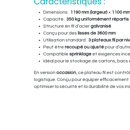
Caractéristiques :
Dimensions :
1190 mm (largeur)
×
1100 mm
Capacité :
350 kg uniformément répartis
Structure en fil d’acier
galvanisé
Conçu pour des
lisses de 3600 mm
Utilisation standard :
3 plateaux fil par n
Peut être
recoupé ou ajusté
pour d’autre
Compatible
sprinklage
et exigences inc
Idéal pour le stockage de cartons, bacs
En version
occasion
, ce plateau fil est cont
logistique. Conçu pour équiper efficacemen
optimiser la sécurité et la durabilité de vos in