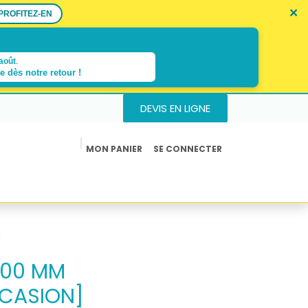
×
×
×
PROFITEZ-EN
août
.
re dès
notre retour !
DEVIS EN LIGNE
MON PANIER
SE CONNECTER
us
Actualités
]
1100 MM
CASION]