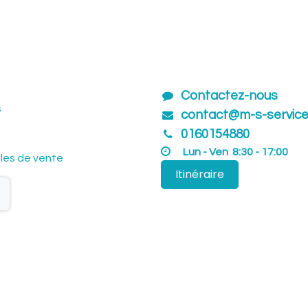
Contactez-nous
s
contact@m-s-servic
01601​54880
Lun - Ven 8:30 - 17:00
les de vente
Itinéraire