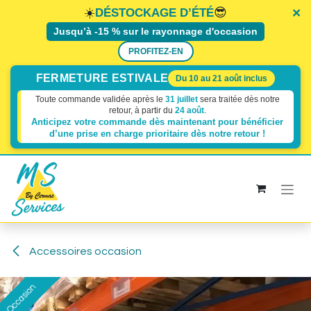
×
×
×
☀️
😎
DÉSTOCKAGE D’ÉTÉ
Jusqu’à -15 % sur le rayonnage d'occasion
PROFITEZ-EN
FERMETURE ESTIVALE
Du 10 au 21 août inclus
Toute commande validée après le
31 juillet
sera traitée dès notre
retour, à partir du
24 août
.
Anticipez votre commande dès maintenant pour bénéficier
d’une prise en charge prioritaire dès
notre retour !
Se rendre au contenu
Accessoires occasion
Occasion
Occasion