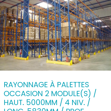
RAYONNAGE À PALETTES
OCCASION 2 MODULE(S) /
HAUT. 5000MM / 4 NIV. /