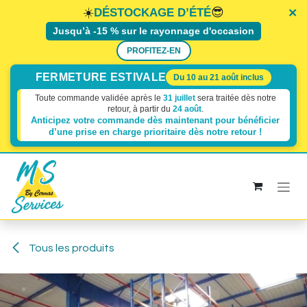
×
×
×
☀️
😎
DÉSTOCKAGE D’ÉTÉ
Jusqu’à -15 % sur le rayonnage d'occasion
PROFITEZ-EN
FERMETURE ESTIVALE
Du 10 au 21 août inclus
Toute commande validée après le
31 juillet
sera traitée dès notre
retour, à partir du
24 août
.
Anticipez votre commande dès maintenant pour bénéficier
d’une prise en charge prioritaire dès
notre retour !
Se rendre au contenu
Tous les produits