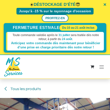
×
×
×
☀️
😎
DÉSTOCKAGE D’ÉTÉ
Jusqu’à -15 % sur le rayonnage d'occasion
PROFITEZ-EN
FERMETURE ESTIVALE
Du 10 au 21 août inclus
Toute commande validée après le
31 juillet
sera traitée dès notre
retour, à partir du
24 août
.
Anticipez votre commande dès maintenant pour bénéficier
d’une prise en charge prioritaire dès
notre retour !
Se rendre au contenu
Tous les produits