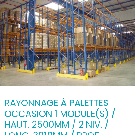
RAYONNAGE À PALETTES
OCCASION 1 MODULE(S) /
HAUT. 2500MM / 2 NIV. /