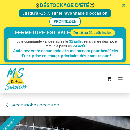
×
×
×
☀️
😎
DÉSTOCKAGE D’ÉTÉ
Jusqu’à -15 % sur le rayonnage d'occasion
PROFITEZ-EN
FERMETURE ESTIVALE
Du 10 au 21 août inclus
Toute commande validée après le
31 juillet
sera traitée dès notre
retour, à partir du
24 août
.
Anticipez votre commande dès maintenant pour bénéficier
d’une prise en charge prioritaire dès
notre retour !
Se rendre au contenu
Accessoires occasion
Occasion
Occasion