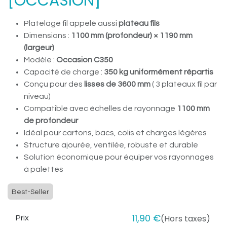
[OCCASION]
Platelage fil appelé aussi
plateau fils
Dimensions :
1100 mm (profondeur) × 1190 mm
(largeur)
Modèle :
Occasion C350
Capacité de charge :
350 kg uniformément répartis
Conçu pour des
lisses de 3600 mm
( 3 plateaux fil par
niveau)
Compatible avec échelles de rayonnage
1100 mm
de profondeur
Idéal pour cartons, bacs, colis et charges légères
Structure ajourée, ventilée, robuste et durable
Solution économique pour équiper vos rayonnages
à palettes
Best-Seller
11,90
€
(Hors taxes)
Prix