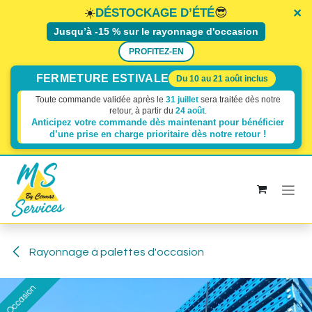
×
×
×
☀️
😎
DÉSTOCKAGE D’ÉTÉ
Jusqu’à -15 % sur le rayonnage d'occasion
PROFITEZ-EN
FERMETURE ESTIVALE
Du 10 au 21 août inclus
Toute commande validée après le
31 juillet
sera traitée dès notre
retour, à partir du
24 août
.
Anticipez votre commande dès maintenant pour bénéficier
d’une prise en charge prioritaire dès
notre retour !
Se rendre au contenu
Rayonnage à palettes d'occasion
Occasion
Occasion