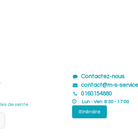
Contactez-nous
s
contact@m-s-servic
01601​54880
Lun - Ven 8:30 - 17:00
les de vente
Itinéraire