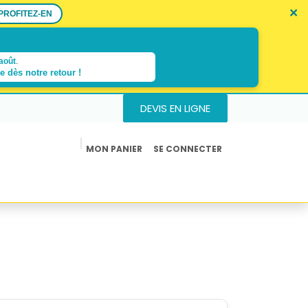
×
×
×
PROFITEZ-EN
août
.
re dès
notre retour !
DEVIS EN LIGNE
MON PANIER
SE CONNECTER
us
Actualités