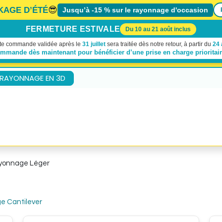
😎
KAGE D’ÉTÉ
Jusqu’à -15 % sur le rayonnage d'occasion
FERMETURE ESTIVALE
Du 10 au 21 août inclus
te commande validée après le
31 juillet
sera traitée dès notre retour, à partir du
24 
ommande dès maintenant pour bénéficier d’une prise en charge prioritai
 RAYONNAGE EN 3D
À propos de nous
Demande de devis
Contactez-no
yonnage Léger
e Cantilever