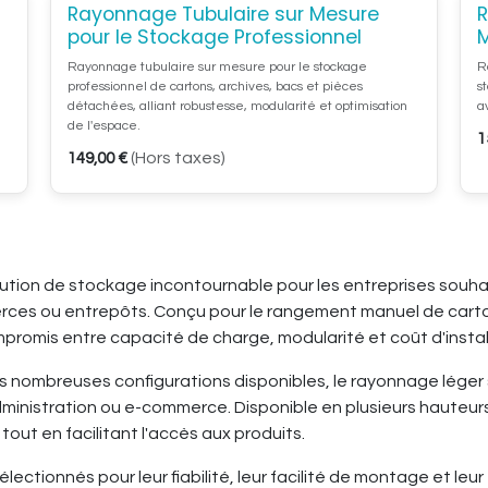
Rayonnage Tubulaire sur Mesure
R
3D
Configurateur 3D
pour le Stockage Professionnel
Rayonnage tubulaire sur mesure pour le stockage
R
professionnel de cartons, archives, bacs et pièces
s
détachées, alliant robustesse, modularité et optimisation
a
de l'espace.
1
(Hors taxes)
149,00
€
ution de stockage incontournable pour les entreprises souha
merces ou entrepôts. Conçu pour le rangement manuel de carto
mpromis entre capacité de charge, modularité et coût d'instal
s nombreuses configurations disponibles, le rayonnage léger s
dministration ou e-commerce. Disponible en plusieurs hauteurs
out en facilitant l'accès aux produits.
ctionnés pour leur fiabilité, leur facilité de montage et leur