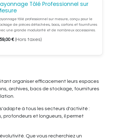
ayonnage Tôlé Professionnel sur
Configurateur 3D
Mesure
ayonnage tôlé professionnel sur mesure, conçu pour le
tockage de pièces détachées, bacs, cartons et fournitures
vec une grande modularité et de nombreux accessoires.
(Hors taxes)
59,00
€
itant organiser efficacement leurs espaces
ns, archives, bacs de stockage, fournitures
lation.
'adapte à tous les secteurs d'activité :
, profondeurs et longueurs, il permet
 évolutivité. Que vous recherchiez un