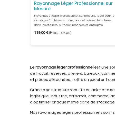
Rayonnage Léger Professionnel sur
Configurateur 
Mesure
Rayonnage léger professionnel sur mesure, idéal pour le
stockage d'archives, cartons, bacs et pièces détachées
dans les ateliers, bureaux, réserves et entrepôts.
(Hors taxes)
119,00
€
Le
rayonnage léger professionnel
est une sol
de travail, réserves, ateliers, bureaux, com
et pièces détachées, il offre un excellent co
Grâce à sa structure robuste en acier et à se
logistique, industrie, artisanat, commerce, a
d'optimiser chaque mètre carré de stockage t
Nos rayonnages légers professionnels sont séle