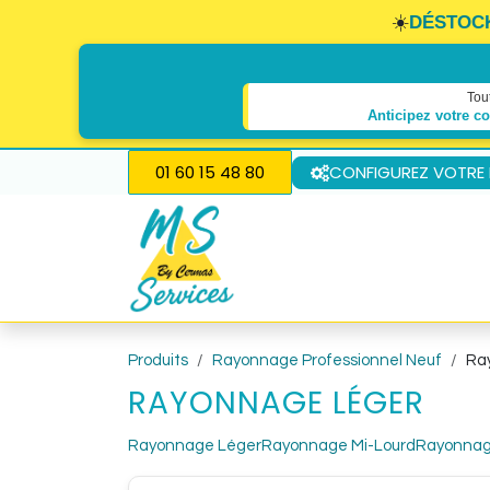
☀️
DÉSTOC
Tou
Anticipez votre c
Se rendre au contenu
01 60 15 48 80
CONFIGUREZ VOTRE
Nos solutions de stockage
Produits
Rayonnage Professionnel Neuf
Ra
RAYONNAGE LÉGER
Rayonnage Léger
Rayonnage Mi-Lourd
Rayonnag